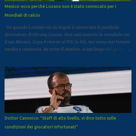
Mezzogiorno. Subito dopo si colloca Sorrento, che ha registrato 2,8
Mexico: ecco perchè Lozano non è stato convocato per i
milioni di presenze e continua a distinguersi anche per alcuni dati
Mondiali di calcio
particolari. Circa il 90% dei visitatori della località costiera
proviene infatt...
Da quando è andato via da Napoli è cominciata la parabola
discendente di Hirving Lozano. Non sarà neanche la mondiale con
il suo Messico. Dopo il ritorno al PSV, la Mls, ma senza mai trovare
smalto e continuità. Ne scrive Il Mattino. A San Diego dal gennaio
2025, Lozano ha firmato con il club californiano un contratto da
7,6 milioni di dollari a stagione (più o meno 6,5 milioni di euro
all’anno ) fino almeno al 2028. L’impatto non era stato cattivo: 9
gol e 8 assist in 27 partite. Tutto è cambiato la scorsa estate,
quando il club americano ha comunicato al calciatore che avrebbe
già potuto cercarsi una soluzione differente, ricevendo un no dal
calciatore e dal suo entourage. In pratica, da quando il campionato
americano è ricominciato a febbraio scorso, l’ex azzurro non è mai
stato convocato dal club, allenandosi con i compagni ma mai preso
Dottor Canonico: "Staff di alto livello, vi dico tutto sulle
in considerazione per le gare. Il ct Aguirre gli tese la mano
condizioni dei giocatori infortunati"
convocandolo in nazionale e gli chiese di trovare una sistemazione