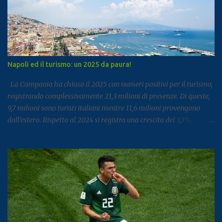
Napoli ed il turismo: un 2025 da paura!
La Campania ha chiuso il 2025 con numeri positivi per il turismo,
registrando complessivamente 21,3 milioni di presenze. Di queste,
9,7 milioni sono turisti italiani mentre 11,6 milioni provengono
dall’estero. Rispetto al 2024 si registra una crescita del 3,3%,
segnale di un settore che continua a rafforzarsi e ad attirare
visitatori da tutto il mondo. I dati arrivano dal report dell’Istat
dedicato al turismo, pubblicato come di consueto con alcuni mesi
di ritardo ma utile per fotografare l’andamento complessivo del
comparto nella regione. Napoli e Sorrento trainano il settore: Tra
le principali destinazioni spicca Napoli, che con 3,8 milioni di
presenze si posiziona al dodicesimo posto tra le mete turistiche
italiane, risultando la città con il miglior risultato nel