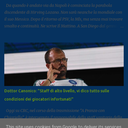
proviene infatt...
Da quando è andato via da Napoli è cominciata la parabola
discendente di Hirving Lozano. Non sarà neanche la mondiale con
il suo Messico. Dopo il ritorno al PSV, la Mls, ma senza mai trovare
smalto e continuità. Ne scrive Il Mattino. A San Diego dal gennaio
2025, Lozano ha firmato con il club californiano un contratto da
7,6 milioni di dollari a stagione (più o meno 6,5 milioni di euro
all’anno ) fino almeno al 2028. L’impatto non era stato cattivo: 9
gol e 8 assist in 27 partite. Tutto è cambiato la scorsa estate,
quando il club americano ha comunicato al calciatore che avrebbe
già potuto cercarsi una soluzione differente, ricevendo un no dal
calciatore e dal suo entourage. In pratica, da quando il campionato
americano è ricominciato a febbraio scorso, l’ex azzurro non è mai
stato convocato dal club, allenandosi con i compagni ma mai preso
Dottor Canonico: "Staff di alto livello, vi dico tutto sulle
in considerazione per le gare. Il ct Aguirre gli tese la mano
condizioni dei giocatori infortunati"
convocandolo in nazionale e gli chiese di trovare una sistemazione
diversa, m...
Oggi su CRC, nel corso della trasmissione “A Pranzo con
Chiariello”, è intervenuto il responsabile dello staff sanitario della
SSC Napoli, il dott. Raffaele Canonico. Di seguito le sue parole:
This site uses cookies from Google to deliver its services