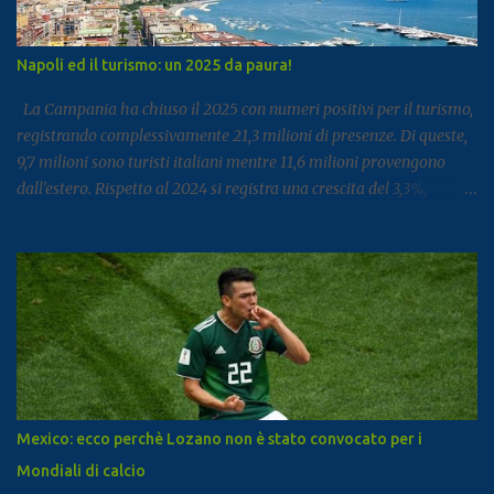
Napoli ed il turismo: un 2025 da paura!
La Campania ha chiuso il 2025 con numeri positivi per il turismo,
registrando complessivamente 21,3 milioni di presenze. Di queste,
9,7 milioni sono turisti italiani mentre 11,6 milioni provengono
dall’estero. Rispetto al 2024 si registra una crescita del 3,3%,
segnale di un settore che continua a rafforzarsi e ad attirare
visitatori da tutto il mondo. I dati arrivano dal report dell’Istat
dedicato al turismo, pubblicato come di consueto con alcuni mesi
di ritardo ma utile per fotografare l’andamento complessivo del
comparto nella regione. Napoli e Sorrento trainano il settore: Tra
le principali destinazioni spicca Napoli, che con 3,8 milioni di
presenze si posiziona al dodicesimo posto tra le mete turistiche
italiane, risultando la città con il miglior risultato nel
Mezzogiorno. Subito dopo si colloca Sorrento, che ha registrato 2,8
Mexico: ecco perchè Lozano non è stato convocato per i
milioni di presenze e continua a distinguersi anche per alcuni dati
Mondiali di calcio
particolari. Circa il 90% dei visitatori della località costiera