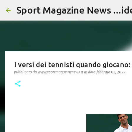
Sport Magazine News ...id
I versi dei tennisti quando giocano: 
pubblicato da
www.sportmagazinenews.it
in data
febbraio 03, 2022