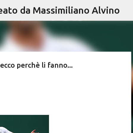
eato da Massimiliano Alvino
Passa ai contenuti principali
ecco perchè li fanno...