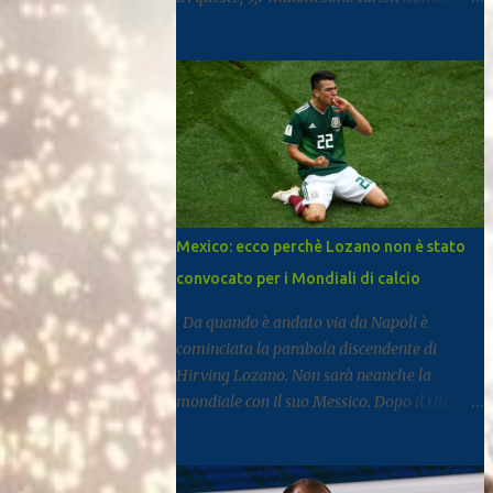
mentre 11,6 milioni provengono dall’estero.
Rispetto al 2024 si registra una crescita del
3,3%, segnale di un settore che continua a
rafforzarsi e ad attirare visitatori da tutto il
mondo. I dati arrivano dal report dell’Istat
dedicato al turismo, pubblicato come di
consueto con alcuni mesi di ritardo ma utile
per fotografare l’andamento complessivo
del comparto nella regione. Napoli e
Mexico: ecco perchè Lozano non è stato
Sorrento trainano il settore: Tra le principali
convocato per i Mondiali di calcio
destinazioni spicca Napoli, che con 3,8
milioni di presenze si posiziona al
Da quando è andato via da Napoli è
dodicesimo posto tra le mete turistiche
cominciata la parabola discendente di
italiane, risultando la città con il miglior
Hirving Lozano. Non sarà neanche la
risultato nel Mezzogiorno. Subito dopo si
mondiale con il suo Messico. Dopo il ritorno
colloca Sorrento, che ha registrato 2,8
al PSV, la Mls, ma senza mai trovare smalto
milioni di presenze e continua a distinguersi
e continuità. Ne scrive Il Mattino. A San
anche per alcuni dati particolari. Circa il
Diego dal gennaio 2025, Lozano ha firmato