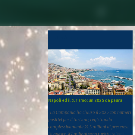
Post più popolari
Napoli ed il turismo: un 2025 da paura!
La Campania ha chiuso il 2025 con numeri
positivi per il turismo, registrando
complessivamente 21,3 milioni di presenze.
Di queste, 9,7 milioni sono turisti italiani