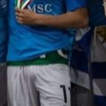
alla medicina sportiva, alla tattica. Una
premessa: la scienza non è democratica e
spesso purtroppo sento e leggo parlare
persone di medicina, preparazione atletica e
recupero che non hanno né i titoli né la
competenza né la preparazione. A parte il
dott. De Luca, il mio collega, abbiamo uno
staff composto da 8 fisioterapisti di
altissimo livello e facciamo test continui sui
giocatori per cercare di intercettare più
problematiche possibili . Noi abbiamo una
continua collaborazione con le aree fisiche,
tecniche ed atletiche: i dati fisici di
allenamenti e partite ci dicono che, anche...