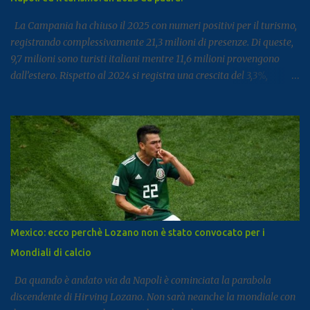
La Campania ha chiuso il 2025 con numeri positivi per il turismo,
registrando complessivamente 21,3 milioni di presenze. Di queste,
9,7 milioni sono turisti italiani mentre 11,6 milioni provengono
dall’estero. Rispetto al 2024 si registra una crescita del 3,3%,
segnale di un settore che continua a rafforzarsi e ad attirare
visitatori da tutto il mondo. I dati arrivano dal report dell’Istat
dedicato al turismo, pubblicato come di consueto con alcuni mesi
di ritardo ma utile per fotografare l’andamento complessivo del
comparto nella regione. Napoli e Sorrento trainano il settore: Tra
le principali destinazioni spicca Napoli, che con 3,8 milioni di
presenze si posiziona al dodicesimo posto tra le mete turistiche
italiane, risultando la città con il miglior risultato nel
Mezzogiorno. Subito dopo si colloca Sorrento, che ha registrato 2,8
Mexico: ecco perchè Lozano non è stato convocato per i
milioni di presenze e continua a distinguersi anche per alcuni dati
Mondiali di calcio
particolari. Circa il 90% dei visitatori della località costiera
proviene infatt...
Da quando è andato via da Napoli è cominciata la parabola
discendente di Hirving Lozano. Non sarà neanche la mondiale con