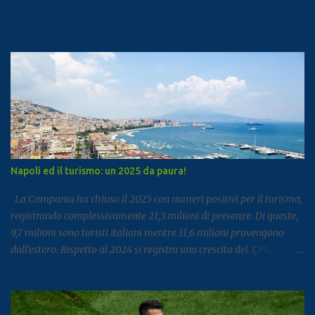
Post più popolari
Napoli ed il turismo: un 2025 da paura!
La Campania ha chiuso il 2025 con numeri positivi per il turismo,
registrando complessivamente 21,3 milioni di presenze. Di queste,
9,7 milioni sono turisti italiani mentre 11,6 milioni provengono
dall’estero. Rispetto al 2024 si registra una crescita del 3,3%,
segnale di un settore che continua a rafforzarsi e ad attirare
visitatori da tutto il mondo. I dati arrivano dal report dell’Istat
dedicato al turismo, pubblicato come di consueto con alcuni mesi