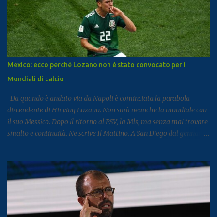
di ritardo ma utile per fotografare l’andamento complessivo del
comparto nella regione. Napoli e Sorrento trainano il settore: Tra
le principali destinazioni spicca Napoli, che con 3,8 milioni di
presenze si posiziona al dodicesimo posto tra le mete turistiche
italiane, risultando la città con il miglior risultato nel
Mezzogiorno. Subito dopo si colloca Sorrento, che ha registrato 2,8
Mexico: ecco perchè Lozano non è stato convocato per i
milioni di presenze e continua a distinguersi anche per alcuni dati
Mondiali di calcio
particolari. Circa il 90% dei visitatori della località costiera
proviene infatt...
Da quando è andato via da Napoli è cominciata la parabola
discendente di Hirving Lozano. Non sarà neanche la mondiale con
il suo Messico. Dopo il ritorno al PSV, la Mls, ma senza mai trovare
smalto e continuità. Ne scrive Il Mattino. A San Diego dal gennaio
2025, Lozano ha firmato con il club californiano un contratto da
7,6 milioni di dollari a stagione (più o meno 6,5 milioni di euro
all’anno ) fino almeno al 2028. L’impatto non era stato cattivo: 9
gol e 8 assist in 27 partite. Tutto è cambiato la scorsa estate,
quando il club americano ha comunicato al calciatore che avrebbe
già potuto cercarsi una soluzione differente, ricevendo un no dal
calciatore e dal suo entourage. In pratica, da quando il campionato