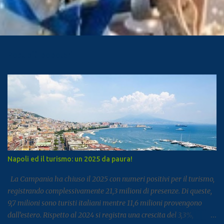
Post più popolari
Napoli ed il turismo: un 2025 da paura!
La Campania ha chiuso il 2025 con numeri positivi per il turismo,
registrando complessivamente 21,3 milioni di presenze. Di queste,
9,7 milioni sono turisti italiani mentre 11,6 milioni provengono
dall’estero. Rispetto al 2024 si registra una crescita del 3,3%,