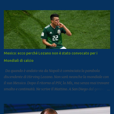
segnale di un settore che continua a rafforzarsi e ad attirare
visitatori da tutto il mondo. I dati arrivano dal report dell’Istat
dedicato al turismo, pubblicato come di consueto con alcuni mesi
di ritardo ma utile per fotografare l’andamento complessivo del
comparto nella regione. Napoli e Sorrento trainano il settore: Tra
le principali destinazioni spicca Napoli, che con 3,8 milioni di
presenze si posiziona al dodicesimo posto tra le mete turistiche
italiane, risultando la città con il miglior risultato nel
Mezzogiorno. Subito dopo si colloca Sorrento, che ha registrato 2,8
Mexico: ecco perchè Lozano non è stato convocato per i
milioni di presenze e continua a distinguersi anche per alcuni dati
Mondiali di calcio
particolari. Circa il 90% dei visitatori della località costiera
proviene infatt...
Da quando è andato via da Napoli è cominciata la parabola
discendente di Hirving Lozano. Non sarà neanche la mondiale con
il suo Messico. Dopo il ritorno al PSV, la Mls, ma senza mai trovare
smalto e continuità. Ne scrive Il Mattino. A San Diego dal gennaio
2025, Lozano ha firmato con il club californiano un contratto da
7,6 milioni di dollari a stagione (più o meno 6,5 milioni di euro
all’anno ) fino almeno al 2028. L’impatto non era stato cattivo: 9
gol e 8 assist in 27 partite. Tutto è cambiato la scorsa estate,