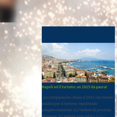
Post più popolari
Napoli ed il turismo: un 2025 da paura!
La Campania ha chiuso il 2025 con numeri
positivi per il turismo, registrando
complessivamente 21,3 milioni di presenze.
Di queste, 9,7 milioni sono turisti italiani