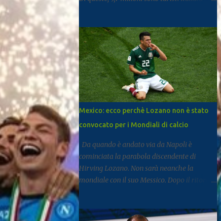
mentre 11,6 milioni provengono dall’estero.
Rispetto al 2024 si registra una crescita del
3,3%, segnale di un settore che continua a
rafforzarsi e ad attirare visitatori da tutto il
mondo. I dati arrivano dal report dell’Istat
dedicato al turismo, pubblicato come di
consueto con alcuni mesi di ritardo ma utile
per fotografare l’andamento complessivo
del comparto nella regione. Napoli e
Mexico: ecco perchè Lozano non è stato
Sorrento trainano il settore: Tra le principali
convocato per i Mondiali di calcio
destinazioni spicca Napoli, che con 3,8
milioni di presenze si posiziona al
Da quando è andato via da Napoli è
dodicesimo posto tra le mete turistiche
cominciata la parabola discendente di
italiane, risultando la città con il miglior
Hirving Lozano. Non sarà neanche la
risultato nel Mezzogiorno. Subito dopo si
mondiale con il suo Messico. Dopo il ritorno
colloca Sorrento, che ha registrato 2,8
al PSV, la Mls, ma senza mai trovare smalto
milioni di presenze e continua a distinguersi
e continuità. Ne scrive Il Mattino. A San
anche per alcuni dati particolari. Circa il
Diego dal gennaio 2025, Lozano ha firmato