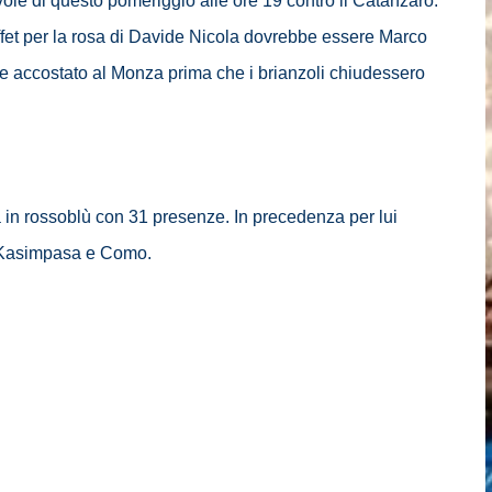
le di questo pomeriggio alle ore 19 contro il Catanzaro.
uffet per la rosa di Davide Nicola dovrebbe essere Marco
ore accostato al Monza prima che i brianzoli chiudessero
 in rossoblù con 31 presenze. In precedenza per lui
 Kasimpasa e Como.