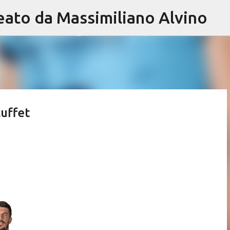
eato da Massimiliano Alvino
Passa ai contenuti principali
cuffet