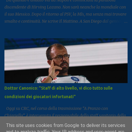
discendente di Hirving Lozano. Non sarà neanche la mondiale con
il suo Messico. Dopo il ritorno al PSV, la Mls, ma senza mai trovare
smalto e continuità. Ne scrive Il Mattino. A San Diego dal gennaio
2025, Lozano ha firmato con il club californiano un contratto da
7,6 milioni di dollari a stagione (più o meno 6,5 milioni di euro
all’anno ) fino almeno al 2028. L’impatto non era stato cattivo: 9
gol e 8 assist in 27 partite. Tutto è cambiato la scorsa estate,
quando il club americano ha comunicato al calciatore che avrebbe
già potuto cercarsi una soluzione differente, ricevendo un no dal
calciatore e dal suo entourage. In pratica, da quando il campionato
americano è ricominciato a febbraio scorso, l’ex azzurro non è mai
stato convocato dal club, allenandosi con i compagni ma mai preso
Dottor Canonico: "Staff di alto livello, vi dico tutto sulle
in considerazione per le gare. Il ct Aguirre gli tese la mano
condizioni dei giocatori infortunati"
convocandolo in nazionale e gli chiese di trovare una sistemazione
diversa, m...
Oggi su CRC, nel corso della trasmissione “A Pranzo con
Chiariello”, è intervenuto il responsabile dello staff sanitario della
SSC Napoli, il dott. Raffaele Canonico. Di seguito le sue parole:
This site uses cookies from Google to deliver its services
"Purtroppo a Napoli spesso tendiamo ad autodistruggerci o
and to analyze traffic. Your IP address and user-agent are