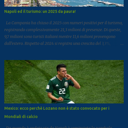
Napoli ed il turismo: un 2025 da paura!
La Campania ha chiuso il 2025 con numeri positivi per il turismo,
registrando complessivamente 21,3 milioni di presenze. Di queste,
9,7 milioni sono turisti italiani mentre 11,6 milioni provengono
dall’estero. Rispetto al 2024 si registra una crescita del 3,3%,
segnale di un settore che continua a rafforzarsi e ad attirare
visitatori da tutto il mondo. I dati arrivano dal report dell’Istat
dedicato al turismo, pubblicato come di consueto con alcuni mesi
di ritardo ma utile per fotografare l’andamento complessivo del
comparto nella regione. Napoli e Sorrento trainano il settore: Tra
le principali destinazioni spicca Napoli, che con 3,8 milioni di
presenze si posiziona al dodicesimo posto tra le mete turistiche
italiane, risultando la città con il miglior risultato nel
Mezzogiorno. Subito dopo si colloca Sorrento, che ha registrato 2,8
Mexico: ecco perchè Lozano non è stato convocato per i
milioni di presenze e continua a distinguersi anche per alcuni dati
Mondiali di calcio
particolari. Circa il 90% dei visitatori della località costiera
proviene infatt...
Da quando è andato via da Napoli è cominciata la parabola