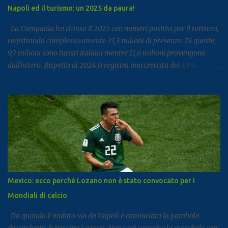
Napoli ed il turismo: un 2025 da paura!
La Campania ha chiuso il 2025 con numeri positivi per il turismo,
registrando complessivamente 21,3 milioni di presenze. Di queste,
9,7 milioni sono turisti italiani mentre 11,6 milioni provengono
dall’estero. Rispetto al 2024 si registra una crescita del 3,3%,
segnale di un settore che continua a rafforzarsi e ad attirare
visitatori da tutto il mondo. I dati arrivano dal report dell’Istat
dedicato al turismo, pubblicato come di consueto con alcuni mesi
di ritardo ma utile per fotografare l’andamento complessivo del
comparto nella regione. Napoli e Sorrento trainano il settore: Tra
le principali destinazioni spicca Napoli, che con 3,8 milioni di
presenze si posiziona al dodicesimo posto tra le mete turistiche
italiane, risultando la città con il miglior risultato nel
Mezzogiorno. Subito dopo si colloca Sorrento, che ha registrato 2,8
Mexico: ecco perchè Lozano non è stato convocato per i
milioni di presenze e continua a distinguersi anche per alcuni dati
Mondiali di calcio
particolari. Circa il 90% dei visitatori della località costiera
proviene infatt...
Da quando è andato via da Napoli è cominciata la parabola