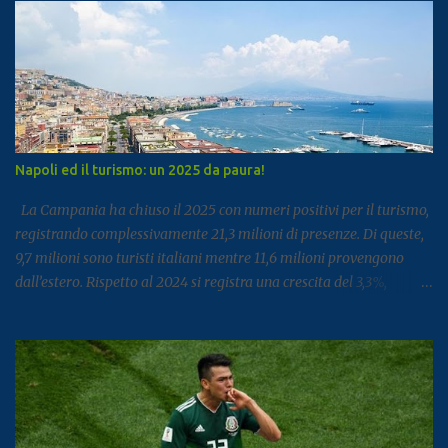
Napoli ed il turismo: un 2025 da paura!
La Campania ha chiuso il 2025 con numeri positivi per il turismo,
registrando complessivamente 21,3 milioni di presenze. Di queste,
9,7 milioni sono turisti italiani mentre 11,6 milioni provengono
dall’estero. Rispetto al 2024 si registra una crescita del 3,3%,
segnale di un settore che continua a rafforzarsi e ad attirare
visitatori da tutto il mondo. I dati arrivano dal report dell’Istat
dedicato al turismo, pubblicato come di consueto con alcuni mesi
di ritardo ma utile per fotografare l’andamento complessivo del
comparto nella regione. Napoli e Sorrento trainano il settore: Tra
le principali destinazioni spicca Napoli, che con 3,8 milioni di