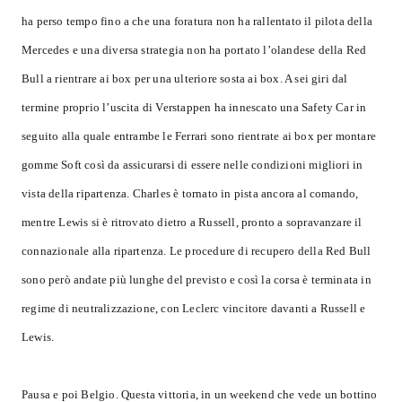
ha perso tempo fino a che una foratura non ha rallentato il pilota della
Mercedes e una diversa strategia non ha portato l’olandese della Red
Bull a rientrare ai box per una ulteriore sosta ai box. A sei giri dal
termine proprio l’uscita di Verstappen ha innescato una Safety Car in
seguito alla quale entrambe le Ferrari sono rientrate ai box per montare
gomme Soft così da assicurarsi di essere nelle condizioni migliori in
vista della ripartenza. Charles è tornato in pista ancora al comando,
mentre Lewis si è ritrovato dietro a Russell, pronto a sopravanzare il
connazionale alla ripartenza. Le procedure di recupero della Red Bull
sono però andate più lunghe del previsto e così la corsa è terminata in
regime di neutralizzazione, con Leclerc vincitore davanti a Russell e
Lewis.
Pausa e poi Belgio.
Questa vittoria, in un weekend che vede un bottino