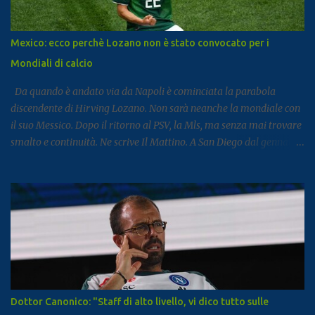
presenze si posiziona al dodicesimo posto tra le mete turistiche
italiane, risultando la città con il miglior risultato nel
Mezzogiorno. Subito dopo si colloca Sorrento, che ha registrato 2,8
Mexico: ecco perchè Lozano non è stato convocato per i
milioni di presenze e continua a distinguersi anche per alcuni dati
Mondiali di calcio
particolari. Circa il 90% dei visitatori della località costiera
proviene infatt...
Da quando è andato via da Napoli è cominciata la parabola
discendente di Hirving Lozano. Non sarà neanche la mondiale con
il suo Messico. Dopo il ritorno al PSV, la Mls, ma senza mai trovare
smalto e continuità. Ne scrive Il Mattino. A San Diego dal gennaio
2025, Lozano ha firmato con il club californiano un contratto da
7,6 milioni di dollari a stagione (più o meno 6,5 milioni di euro
all’anno ) fino almeno al 2028. L’impatto non era stato cattivo: 9
gol e 8 assist in 27 partite. Tutto è cambiato la scorsa estate,
quando il club americano ha comunicato al calciatore che avrebbe
già potuto cercarsi una soluzione differente, ricevendo un no dal
calciatore e dal suo entourage. In pratica, da quando il campionato
americano è ricominciato a febbraio scorso, l’ex azzurro non è mai
stato convocato dal club, allenandosi con i compagni ma mai preso
Dottor Canonico: "Staff di alto livello, vi dico tutto sulle
in considerazione per le gare. Il ct Aguirre gli tese la mano