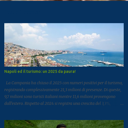
Post più popolari
Napoli ed il turismo: un 2025 da paura!
La Campania ha chiuso il 2025 con numeri positivi per il turismo,
registrando complessivamente 21,3 milioni di presenze. Di queste,
9,7 milioni sono turisti italiani mentre 11,6 milioni provengono
dall’estero. Rispetto al 2024 si registra una crescita del 3,3%,
segnale di un settore che continua a rafforzarsi e ad attirare
visitatori da tutto il mondo. I dati arrivano dal report dell’Istat
dedicato al turismo, pubblicato come di consueto con alcuni mesi