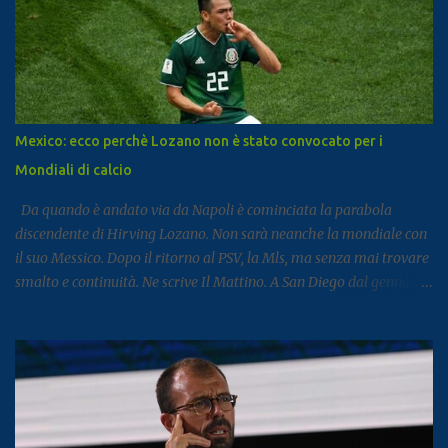
di ritardo ma utile per fotografare l’andamento complessivo del
comparto nella regione. Napoli e Sorrento trainano il settore: Tra
le principali destinazioni spicca Napoli, che con 3,8 milioni di
presenze si posiziona al dodicesimo posto tra le mete turistiche
italiane, risultando la città con il miglior risultato nel
Mezzogiorno. Subito dopo si colloca Sorrento, che ha registrato 2,8
Mexico: ecco perchè Lozano non è stato convocato per i
milioni di presenze e continua a distinguersi anche per alcuni dati
Mondiali di calcio
particolari. Circa il 90% dei visitatori della località costiera
proviene infatt...
Da quando è andato via da Napoli è cominciata la parabola
discendente di Hirving Lozano. Non sarà neanche la mondiale con
il suo Messico. Dopo il ritorno al PSV, la Mls, ma senza mai trovare
smalto e continuità. Ne scrive Il Mattino. A San Diego dal gennaio
2025, Lozano ha firmato con il club californiano un contratto da
7,6 milioni di dollari a stagione (più o meno 6,5 milioni di euro
all’anno ) fino almeno al 2028. L’impatto non era stato cattivo: 9
gol e 8 assist in 27 partite. Tutto è cambiato la scorsa estate,
quando il club americano ha comunicato al calciatore che avrebbe
già potuto cercarsi una soluzione differente, ricevendo un no dal