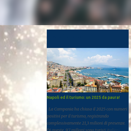
Post più popolari
Napoli ed il turismo: un 2025 da paura!
La Campania ha chiuso il 2025 con numeri
positivi per il turismo, registrando
complessivamente 21,3 milioni di presenze.
Di queste, 9,7 milioni sono turisti italiani