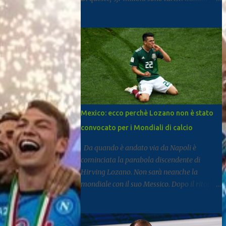
mentre 11,6 milioni provengono dall’estero.
Rispetto al 2024 si registra una crescita del
3,3%, segnale di un settore che continua a
rafforzarsi e ad attirare visitatori da tutto il
mondo. I dati arrivano dal report dell’Istat
dedicato al turismo, pubblicato come di
consueto con alcuni mesi di ritardo ma utile
per fotografare l’andamento complessivo
del comparto nella regione. Napoli e
Mexico: ecco perchè Lozano non è stato
Sorrento trainano il settore: Tra le principali
convocato per i Mondiali di calcio
destinazioni spicca Napoli, che con 3,8
milioni di presenze si posiziona al
Da quando è andato via da Napoli è
dodicesimo posto tra le mete turistiche
cominciata la parabola discendente di
italiane, risultando la città con il miglior
Hirving Lozano. Non sarà neanche la
risultato nel Mezzogiorno. Subito dopo si
mondiale con il suo Messico. Dopo il ritorno
colloca Sorrento, che ha registrato 2,8
al PSV, la Mls, ma senza mai trovare smalto
milioni di presenze e continua a distinguersi
e continuità. Ne scrive Il Mattino. A San
anche per alcuni dati particolari. Circa il
Diego dal gennaio 2025, Lozano ha firmato