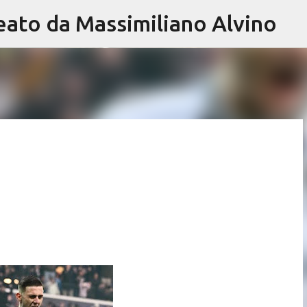
eato da Massimiliano Alvino
Passa ai contenuti principali