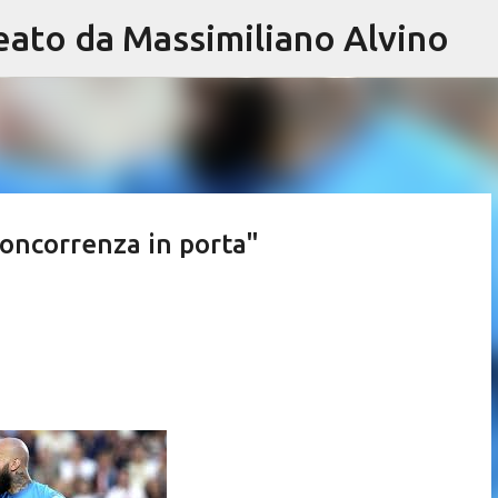
eato da Massimiliano Alvino
Passa ai contenuti principali
 concorrenza in porta"