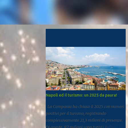
Post più popolari
Napoli ed il turismo: un 2025 da paura!
La Campania ha chiuso il 2025 con numeri
positivi per il turismo, registrando
complessivamente 21,3 milioni di presenze.
Di queste, 9,7 milioni sono turisti italiani