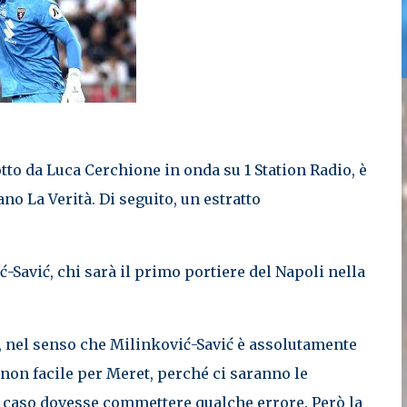
to da Luca Cerchione in onda su 1 Station Radio, è
ano La Verità. Di seguito, un estratto
ć-Savić, chi sarà il primo portiere del Napoli nella
a, nel senso che Milinković-Savić è assolutamente
 non facile per Meret, perché ci saranno le
el caso dovesse commettere qualche errore. Però la