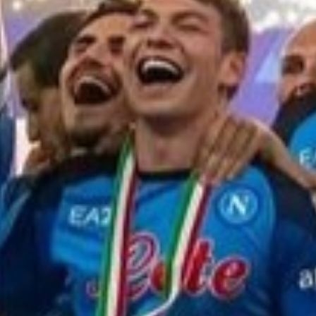
alla medicina sportiva, alla tattica. Una
premessa: la scienza non è democratica e
spesso purtroppo sento e leggo parlare
persone di medicina, preparazione atletica e
recupero che non hanno né i titoli né la
competenza né la preparazione. A parte il
dott. De Luca, il mio collega, abbiamo uno
staff composto da 8 fisioterapisti di
altissimo livello e facciamo test continui sui
giocatori per cercare di intercettare più
problematiche possibili . Noi abbiamo una
continua collaborazione con le aree fisiche,
tecniche ed atletiche: i dati fisici di
allenamenti e partite ci dicono che, anche...