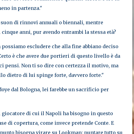
lmeno in partenza."
a suon di rinnovi annuali o biennali, mentre
i cinque anni, pur avendo entrambi la stessa età?
n possiamo escludere che alla fine abbiano deciso
erto è che avere due portieri di questo livello è da
i pensi. Non ti so dire con certezza il motivo, ma
 dietro di lui spinge forte, davvero forte."
doye dal Bologna, lei farebbe un sacrificio per
 giocatore di cui il Napoli ha bisogno in questo
ase di copertura, come invece pretende Conte. E
 punto bisogna virare su Lookman: puntare tutto su