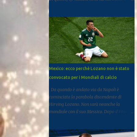
mentre 11,6 milioni provengono dall’estero.
Rispetto al 2024 si registra una crescita del
3,3%, segnale di un settore che continua a
rafforzarsi e ad attirare visitatori da tutto il
mondo. I dati arrivano dal report dell’Istat
dedicato al turismo, pubblicato come di
consueto con alcuni mesi di ritardo ma utile
per fotografare l’andamento complessivo
del comparto nella regione. Napoli e
Mexico: ecco perchè Lozano non è stato
Sorrento trainano il settore: Tra le principali
convocato per i Mondiali di calcio
destinazioni spicca Napoli, che con 3,8
milioni di presenze si posiziona al
Da quando è andato via da Napoli è
dodicesimo posto tra le mete turistiche
cominciata la parabola discendente di
italiane, risultando la città con il miglior
Hirving Lozano. Non sarà neanche la
risultato nel Mezzogiorno. Subito dopo si
mondiale con il suo Messico. Dopo il ritorno
colloca Sorrento, che ha registrato 2,8
al PSV, la Mls, ma senza mai trovare smalto
milioni di presenze e continua a distinguersi
e continuità. Ne scrive Il Mattino. A San
anche per alcuni dati particolari. Circa il
Diego dal gennaio 2025, Lozano ha firmato