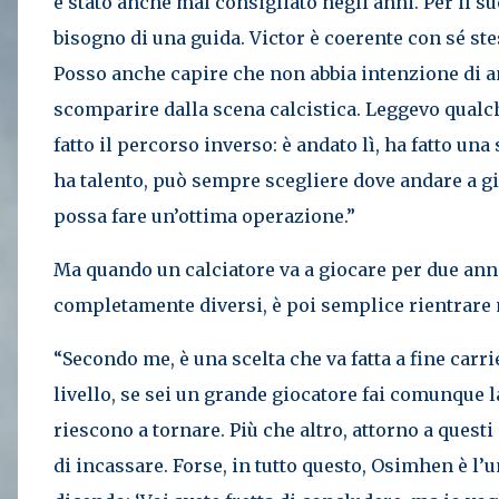
è stato anche mal consigliato negli anni. Per il s
bisogno di una guida. Victor è coerente con sé ste
Posso anche capire che non abbia intenzione di an
scomparire dalla scena calcistica. Leggevo qualch
fatto il percorso inverso: è andato lì, ha fatto una
ha talento, può sempre scegliere dove andare a gio
possa fare un’ottima operazione.”
Ma quando un calciatore va a giocare per due anni
completamente diversi, è poi semplice rientrare 
“Secondo me, è una scelta che va fatta a fine carri
livello, se sei un grande giocatore fai comunque l
riescono a tornare. Più che altro, attorno a quest
di incassare. Forse, in tutto questo, Osimhen è l’