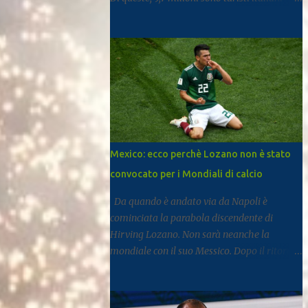
mentre 11,6 milioni provengono dall’estero.
Rispetto al 2024 si registra una crescita del
3,3%, segnale di un settore che continua a
rafforzarsi e ad attirare visitatori da tutto il
mondo. I dati arrivano dal report dell’Istat
dedicato al turismo, pubblicato come di
consueto con alcuni mesi di ritardo ma utile
per fotografare l’andamento complessivo
del comparto nella regione. Napoli e
Mexico: ecco perchè Lozano non è stato
Sorrento trainano il settore: Tra le principali
convocato per i Mondiali di calcio
destinazioni spicca Napoli, che con 3,8
milioni di presenze si posiziona al
Da quando è andato via da Napoli è
dodicesimo posto tra le mete turistiche
cominciata la parabola discendente di
italiane, risultando la città con il miglior
Hirving Lozano. Non sarà neanche la
risultato nel Mezzogiorno. Subito dopo si
mondiale con il suo Messico. Dopo il ritorno
colloca Sorrento, che ha registrato 2,8
al PSV, la Mls, ma senza mai trovare smalto
milioni di presenze e continua a distinguersi
e continuità. Ne scrive Il Mattino. A San
anche per alcuni dati particolari. Circa il
Diego dal gennaio 2025, Lozano ha firmato