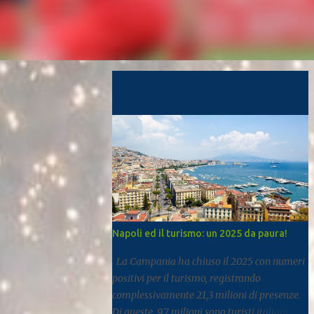
Post più popolari
Napoli ed il turismo: un 2025 da paura!
La Campania ha chiuso il 2025 con numeri
positivi per il turismo, registrando
complessivamente 21,3 milioni di presenze.
Di queste, 9,7 milioni sono turisti italiani