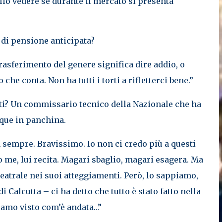
glio vedere se durante il mercato si presenta
 di pensione anticipata?
trasferimento del genere significa dire addio, o
he conta. Non ha tutti i torti a rifletterci bene.”
tti? Un commissario tecnico della Nazionale che ha
nque in panchina.
a sempre. Bravissimo. Io non ci credo più a questi
me, lui recita. Magari sbaglio, magari esagera. Ma
atrale nei suoi atteggiamenti. Però, lo sappiamo,
Calcutta – ci ha detto che tutto è stato fatto nella
biamo visto com’è andata…”