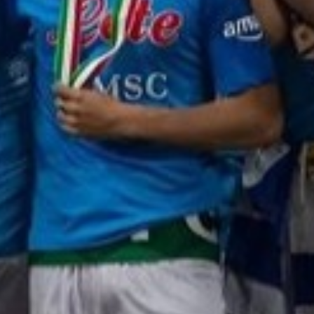
alla medicina sportiva, alla tattica. Una
premessa: la scienza non è democratica e
spesso purtroppo sento e leggo parlare
persone di medicina, preparazione atletica e
recupero che non hanno né i titoli né la
competenza né la preparazione. A parte il
dott. De Luca, il mio collega, abbiamo uno
staff composto da 8 fisioterapisti di
altissimo livello e facciamo test continui sui
giocatori per cercare di intercettare più
problematiche possibili . Noi abbiamo una
continua collaborazione con le aree fisiche,
tecniche ed atletiche: i dati fisici di
allenamenti e partite ci dicono che, anche...