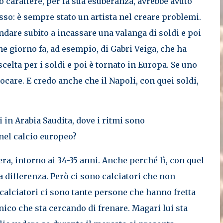
uo carattere, per la sua esuberanza, avrebbe avuto
sso: è sempre stato un artista nel creare problemi.
dare subito a incassare una valanga di soldi e poi
e giorno fa, ad esempio, di Gabri Veiga, che ha
 scelta per i soldi e poi è tornato in Europa. Se uno
care. E credo anche che il Napoli, con quei soldi,
 in Arabia Saudita, dove i ritmi sono
nel calcio europeo?
era, intorno ai 34-35 anni. Anche perché lì, con quel
a differenza. Però ci sono calciatori che non
i calciatori ci sono tante persone che hanno fretta
unico che sta cercando di frenare. Magari lui sta