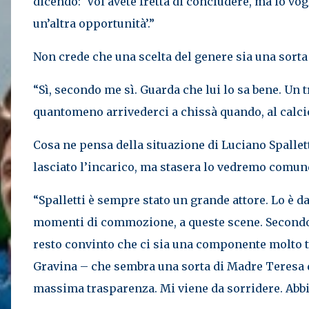
dicendo: ‘Voi avete fretta di concludere, ma io vo
un’altra opportunità’.”
Non crede che una scelta del genere sia una sorta
“Sì, secondo me sì. Guarda che lui lo sa bene. Un 
quantomeno arrivederci a chissà quando, al calcio c
Cosa ne pensa della situazione di Luciano Spalle
lasciato l’incarico, ma stasera lo vedremo comu
“Spalletti è sempre stato un grande attore. Lo è d
momenti di commozione, a queste scene. Secondo 
resto convinto che ci sia una componente molto te
Gravina – che sembra una sorta di Madre Teresa di 
massima trasparenza. Mi viene da sorridere. Ab