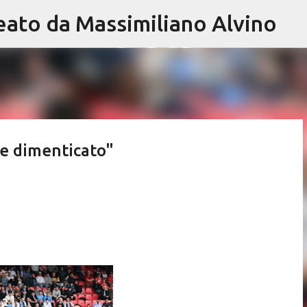
eato da Massimiliano Alvino
Passa ai contenuti principali
re dimenticato"