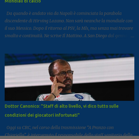
Mondiali di calcio
particolari. Circa il 90% dei visitatori della località costiera
proviene infatt...
Da quando è andato via da Napoli è cominciata la parabola
discendente di Hirving Lozano. Non sarà neanche la mondiale con
il suo Messico. Dopo il ritorno al PSV, la Mls, ma senza mai trovare
smalto e continuità. Ne scrive Il Mattino. A San Diego dal gennaio
2025, Lozano ha firmato con il club californiano un contratto da
7,6 milioni di dollari a stagione (più o meno 6,5 milioni di euro
all’anno ) fino almeno al 2028. L’impatto non era stato cattivo: 9
gol e 8 assist in 27 partite. Tutto è cambiato la scorsa estate,
quando il club americano ha comunicato al calciatore che avrebbe
già potuto cercarsi una soluzione differente, ricevendo un no dal
calciatore e dal suo entourage. In pratica, da quando il campionato
americano è ricominciato a febbraio scorso, l’ex azzurro non è mai
stato convocato dal club, allenandosi con i compagni ma mai preso
Dottor Canonico: "Staff di alto livello, vi dico tutto sulle
in considerazione per le gare. Il ct Aguirre gli tese la mano
condizioni dei giocatori infortunati"
convocandolo in nazionale e gli chiese di trovare una sistemazione
diversa, m...
Oggi su CRC, nel corso della trasmissione “A Pranzo con
Chiariello”, è intervenuto il responsabile dello staff sanitario della