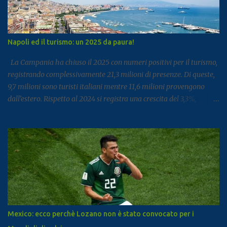
Napoli ed il turismo: un 2025 da paura!
La Campania ha chiuso il 2025 con numeri positivi per il turismo,
registrando complessivamente 21,3 milioni di presenze. Di queste,
9,7 milioni sono turisti italiani mentre 11,6 milioni provengono
dall’estero. Rispetto al 2024 si registra una crescita del 3,3%,
segnale di un settore che continua a rafforzarsi e ad attirare
visitatori da tutto il mondo. I dati arrivano dal report dell’Istat
dedicato al turismo, pubblicato come di consueto con alcuni mesi
di ritardo ma utile per fotografare l’andamento complessivo del
comparto nella regione. Napoli e Sorrento trainano il settore: Tra
le principali destinazioni spicca Napoli, che con 3,8 milioni di
presenze si posiziona al dodicesimo posto tra le mete turistiche
italiane, risultando la città con il miglior risultato nel
Mezzogiorno. Subito dopo si colloca Sorrento, che ha registrato 2,8
Mexico: ecco perchè Lozano non è stato convocato per i
milioni di presenze e continua a distinguersi anche per alcuni dati