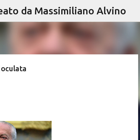
eato da Massimiliano Alvino
Passa ai contenuti principali
 oculata