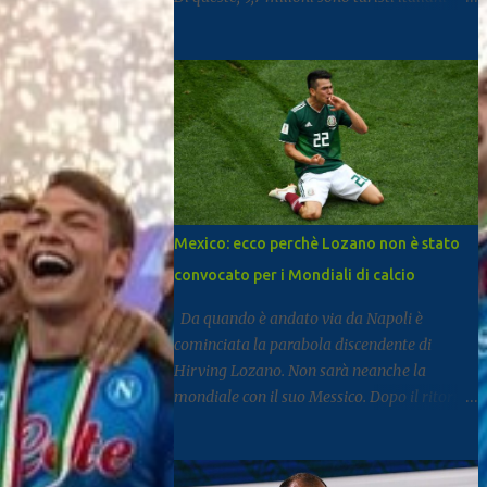
mentre 11,6 milioni provengono dall’estero.
Rispetto al 2024 si registra una crescita del
3,3%, segnale di un settore che continua a
rafforzarsi e ad attirare visitatori da tutto il
mondo. I dati arrivano dal report dell’Istat
dedicato al turismo, pubblicato come di
consueto con alcuni mesi di ritardo ma utile
per fotografare l’andamento complessivo
del comparto nella regione. Napoli e
Mexico: ecco perchè Lozano non è stato
Sorrento trainano il settore: Tra le principali
convocato per i Mondiali di calcio
destinazioni spicca Napoli, che con 3,8
milioni di presenze si posiziona al
Da quando è andato via da Napoli è
dodicesimo posto tra le mete turistiche
cominciata la parabola discendente di
italiane, risultando la città con il miglior
Hirving Lozano. Non sarà neanche la
risultato nel Mezzogiorno. Subito dopo si
mondiale con il suo Messico. Dopo il ritorno
colloca Sorrento, che ha registrato 2,8
al PSV, la Mls, ma senza mai trovare smalto
milioni di presenze e continua a distinguersi
e continuità. Ne scrive Il Mattino. A San
anche per alcuni dati particolari. Circa il
Diego dal gennaio 2025, Lozano ha firmato