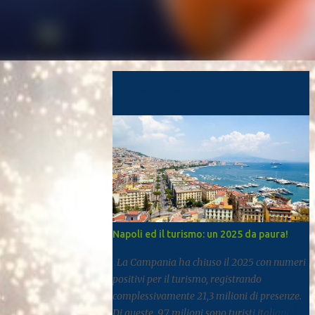
Post più popolari
Napoli ed il turismo: un 2025 da paura!
La Campania ha chiuso il 2025 con numeri
positivi per il turismo, registrando
complessivamente 21,3 milioni di presenze.
Di queste, 9,7 milioni sono turisti italiani