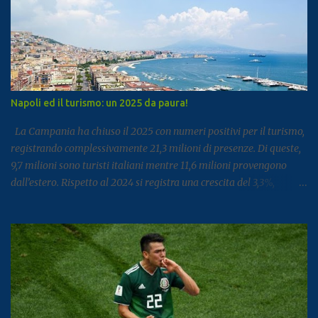
Napoli ed il turismo: un 2025 da paura!
La Campania ha chiuso il 2025 con numeri positivi per il turismo,
registrando complessivamente 21,3 milioni di presenze. Di queste,
9,7 milioni sono turisti italiani mentre 11,6 milioni provengono
dall’estero. Rispetto al 2024 si registra una crescita del 3,3%,
segnale di un settore che continua a rafforzarsi e ad attirare
visitatori da tutto il mondo. I dati arrivano dal report dell’Istat
dedicato al turismo, pubblicato come di consueto con alcuni mesi
di ritardo ma utile per fotografare l’andamento complessivo del
comparto nella regione. Napoli e Sorrento trainano il settore: Tra
le principali destinazioni spicca Napoli, che con 3,8 milioni di
presenze si posiziona al dodicesimo posto tra le mete turistiche