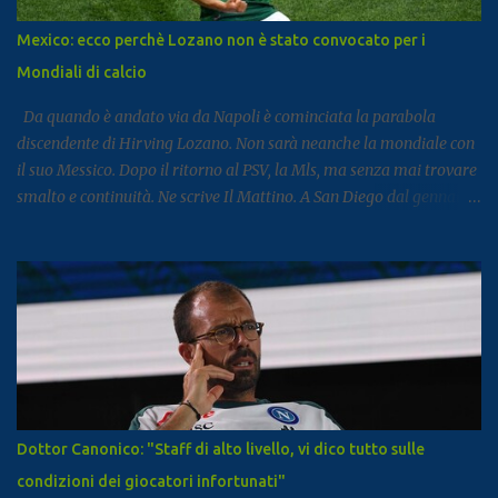
italiane, risultando la città con il miglior risultato nel
Mezzogiorno. Subito dopo si colloca Sorrento, che ha registrato 2,8
Mexico: ecco perchè Lozano non è stato convocato per i
milioni di presenze e continua a distinguersi anche per alcuni dati
Mondiali di calcio
particolari. Circa il 90% dei visitatori della località costiera
proviene infatt...
Da quando è andato via da Napoli è cominciata la parabola
discendente di Hirving Lozano. Non sarà neanche la mondiale con
il suo Messico. Dopo il ritorno al PSV, la Mls, ma senza mai trovare
smalto e continuità. Ne scrive Il Mattino. A San Diego dal gennaio
2025, Lozano ha firmato con il club californiano un contratto da
7,6 milioni di dollari a stagione (più o meno 6,5 milioni di euro
all’anno ) fino almeno al 2028. L’impatto non era stato cattivo: 9
gol e 8 assist in 27 partite. Tutto è cambiato la scorsa estate,
quando il club americano ha comunicato al calciatore che avrebbe
già potuto cercarsi una soluzione differente, ricevendo un no dal
calciatore e dal suo entourage. In pratica, da quando il campionato
americano è ricominciato a febbraio scorso, l’ex azzurro non è mai
stato convocato dal club, allenandosi con i compagni ma mai preso
Dottor Canonico: "Staff di alto livello, vi dico tutto sulle
in considerazione per le gare. Il ct Aguirre gli tese la mano
condizioni dei giocatori infortunati"
convocandolo in nazionale e gli chiese di trovare una sistemazione