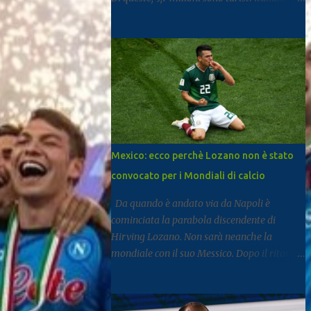
mentre 11,6 milioni provengono dall’estero.
Rispetto al 2024 si registra una crescita del
3,3%, segnale di un settore che continua a
rafforzarsi e ad attirare visitatori da tutto il
mondo. I dati arrivano dal report dell’Istat
dedicato al turismo, pubblicato come di
consueto con alcuni mesi di ritardo ma utile
per fotografare l’andamento complessivo
del comparto nella regione. Napoli e
Mexico: ecco perchè Lozano non è stato
Sorrento trainano il settore: Tra le principali
convocato per i Mondiali di calcio
destinazioni spicca Napoli, che con 3,8
milioni di presenze si posiziona al
Da quando è andato via da Napoli è
dodicesimo posto tra le mete turistiche
cominciata la parabola discendente di
italiane, risultando la città con il miglior
Hirving Lozano. Non sarà neanche la
risultato nel Mezzogiorno. Subito dopo si
mondiale con il suo Messico. Dopo il ritorno
colloca Sorrento, che ha registrato 2,8
al PSV, la Mls, ma senza mai trovare smalto
milioni di presenze e continua a distinguersi
e continuità. Ne scrive Il Mattino. A San
anche per alcuni dati particolari. Circa il
Diego dal gennaio 2025, Lozano ha firmato