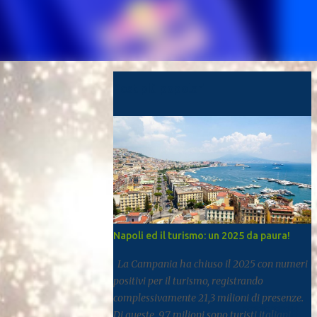
Post più popolari
Napoli ed il turismo: un 2025 da paura!
La Campania ha chiuso il 2025 con numeri
positivi per il turismo, registrando
complessivamente 21,3 milioni di presenze.
Di queste, 9,7 milioni sono turisti italiani