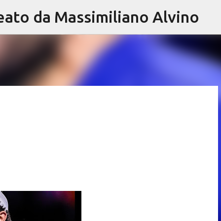
eato da Massimiliano Alvino
Passa ai contenuti principali
0