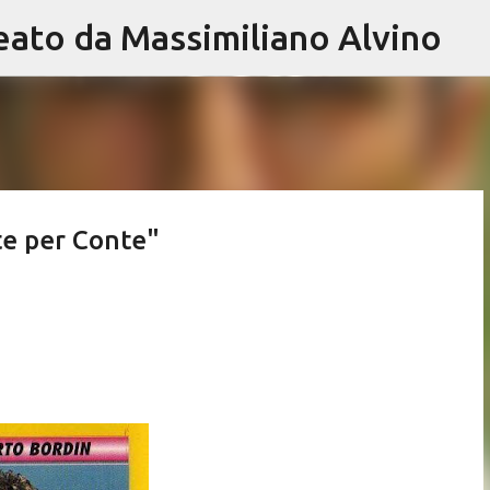
eato da Massimiliano Alvino
Passa ai contenuti principali
te per Conte"