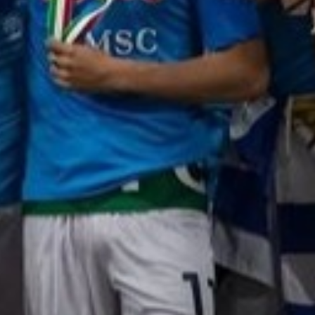
alla medicina sportiva, alla tattica. Una
premessa: la scienza non è democratica e
spesso purtroppo sento e leggo parlare
persone di medicina, preparazione atletica e
recupero che non hanno né i titoli né la
competenza né la preparazione. A parte il
dott. De Luca, il mio collega, abbiamo uno
staff composto da 8 fisioterapisti di
altissimo livello e facciamo test continui sui
giocatori per cercare di intercettare più
problematiche possibili . Noi abbiamo una
continua collaborazione con le aree fisiche,
tecniche ed atletiche: i dati fisici di
allenamenti e partite ci dicono che, anche...