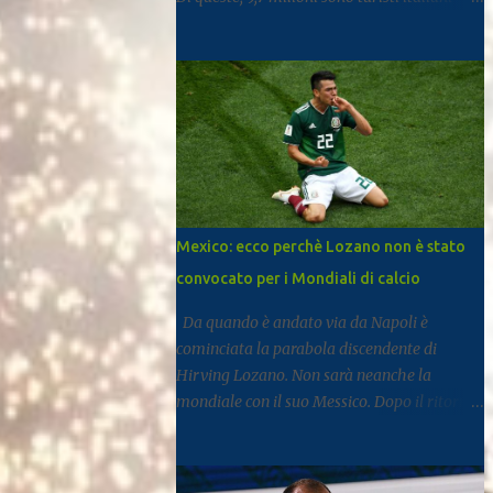
mentre 11,6 milioni provengono dall’estero.
Rispetto al 2024 si registra una crescita del
3,3%, segnale di un settore che continua a
rafforzarsi e ad attirare visitatori da tutto il
mondo. I dati arrivano dal report dell’Istat
dedicato al turismo, pubblicato come di
consueto con alcuni mesi di ritardo ma utile
per fotografare l’andamento complessivo
del comparto nella regione. Napoli e
Mexico: ecco perchè Lozano non è stato
Sorrento trainano il settore: Tra le principali
convocato per i Mondiali di calcio
destinazioni spicca Napoli, che con 3,8
milioni di presenze si posiziona al
Da quando è andato via da Napoli è
dodicesimo posto tra le mete turistiche
cominciata la parabola discendente di
italiane, risultando la città con il miglior
Hirving Lozano. Non sarà neanche la
risultato nel Mezzogiorno. Subito dopo si
mondiale con il suo Messico. Dopo il ritorno
colloca Sorrento, che ha registrato 2,8
al PSV, la Mls, ma senza mai trovare smalto
milioni di presenze e continua a distinguersi
e continuità. Ne scrive Il Mattino. A San
anche per alcuni dati particolari. Circa il
Diego dal gennaio 2025, Lozano ha firmato