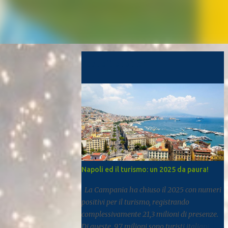
Post più popolari
Napoli ed il turismo: un 2025 da paura!
La Campania ha chiuso il 2025 con numeri
positivi per il turismo, registrando
complessivamente 21,3 milioni di presenze.
Di queste, 9,7 milioni sono turisti italiani