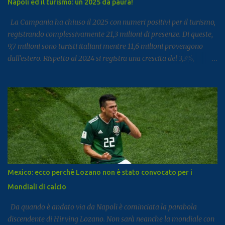
Napoli ed il turismo: un 2025 da paura!
La Campania ha chiuso il 2025 con numeri positivi per il turismo,
registrando complessivamente 21,3 milioni di presenze. Di queste,
9,7 milioni sono turisti italiani mentre 11,6 milioni provengono
dall’estero. Rispetto al 2024 si registra una crescita del 3,3%,
segnale di un settore che continua a rafforzarsi e ad attirare
visitatori da tutto il mondo. I dati arrivano dal report dell’Istat
dedicato al turismo, pubblicato come di consueto con alcuni mesi
di ritardo ma utile per fotografare l’andamento complessivo del
comparto nella regione. Napoli e Sorrento trainano il settore: Tra
le principali destinazioni spicca Napoli, che con 3,8 milioni di
presenze si posiziona al dodicesimo posto tra le mete turistiche
italiane, risultando la città con il miglior risultato nel
Mezzogiorno. Subito dopo si colloca Sorrento, che ha registrato 2,8
Mexico: ecco perchè Lozano non è stato convocato per i
milioni di presenze e continua a distinguersi anche per alcuni dati
Mondiali di calcio
particolari. Circa il 90% dei visitatori della località costiera
proviene infatt...
Da quando è andato via da Napoli è cominciata la parabola
discendente di Hirving Lozano. Non sarà neanche la mondiale con