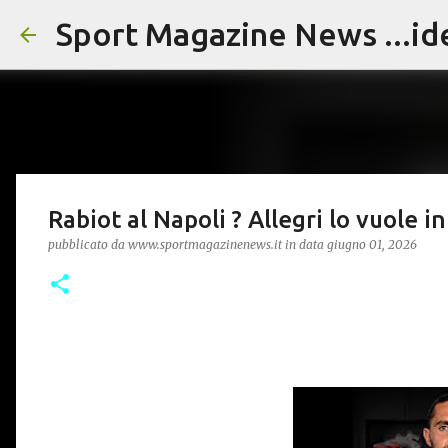
Sport Magazine News ...id
Rabiot al Napoli ? Allegri lo vuole i
pubblicato da
www.sportmagazinenews.it
in data
giugno 01, 2026