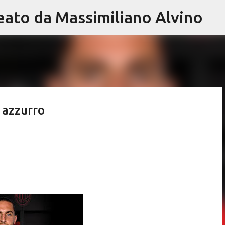
eato da Massimiliano Alvino
Passa ai contenuti principali
n azzurro