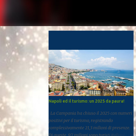
Post più popolari
Napoli ed il turismo: un 2025 da paura!
La Campania ha chiuso il 2025 con numeri
positivi per il turismo, registrando
complessivamente 21,3 milioni di presenze.
Di queste, 9,7 milioni sono turisti italiani