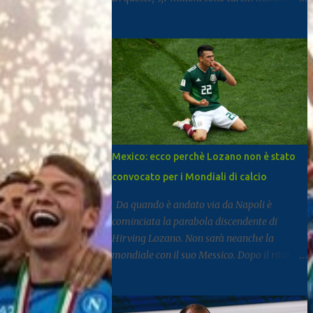
mentre 11,6 milioni provengono dall’estero.
Rispetto al 2024 si registra una crescita del
3,3%, segnale di un settore che continua a
rafforzarsi e ad attirare visitatori da tutto il
mondo. I dati arrivano dal report dell’Istat
dedicato al turismo, pubblicato come di
consueto con alcuni mesi di ritardo ma utile
per fotografare l’andamento complessivo
del comparto nella regione. Napoli e
Mexico: ecco perchè Lozano non è stato
Sorrento trainano il settore: Tra le principali
convocato per i Mondiali di calcio
destinazioni spicca Napoli, che con 3,8
milioni di presenze si posiziona al
Da quando è andato via da Napoli è
dodicesimo posto tra le mete turistiche
cominciata la parabola discendente di
italiane, risultando la città con il miglior
Hirving Lozano. Non sarà neanche la
risultato nel Mezzogiorno. Subito dopo si
mondiale con il suo Messico. Dopo il ritorno
colloca Sorrento, che ha registrato 2,8
al PSV, la Mls, ma senza mai trovare smalto
milioni di presenze e continua a distinguersi
e continuità. Ne scrive Il Mattino. A San
anche per alcuni dati particolari. Circa il
Diego dal gennaio 2025, Lozano ha firmato