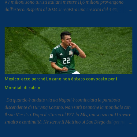
9,7 milioni sono turisti italiani mentre 11,6 milioni provengono
dall’estero. Rispetto al 2024 si registra una crescita del 3,3%,
segnale di un settore che continua a rafforzarsi e ad attirare
visitatori da tutto il mondo. I dati arrivano dal report dell’Istat
dedicato al turismo, pubblicato come di consueto con alcuni mesi
di ritardo ma utile per fotografare l’andamento complessivo del
comparto nella regione. Napoli e Sorrento trainano il settore: Tra
le principali destinazioni spicca Napoli, che con 3,8 milioni di
presenze si posiziona al dodicesimo posto tra le mete turistiche
italiane, risultando la città con il miglior risultato nel
Mezzogiorno. Subito dopo si colloca Sorrento, che ha registrato 2,8
Mexico: ecco perchè Lozano non è stato convocato per i
milioni di presenze e continua a distinguersi anche per alcuni dati
Mondiali di calcio
particolari. Circa il 90% dei visitatori della località costiera
proviene infatt...
Da quando è andato via da Napoli è cominciata la parabola
discendente di Hirving Lozano. Non sarà neanche la mondiale con
il suo Messico. Dopo il ritorno al PSV, la Mls, ma senza mai trovare
smalto e continuità. Ne scrive Il Mattino. A San Diego dal gennaio
2025, Lozano ha firmato con il club californiano un contratto da
7,6 milioni di dollari a stagione (più o meno 6,5 milioni di euro