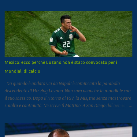
segnale di un settore che continua a rafforzarsi e ad attirare
visitatori da tutto il mondo. I dati arrivano dal report dell’Istat
dedicato al turismo, pubblicato come di consueto con alcuni mesi
di ritardo ma utile per fotografare l’andamento complessivo del
comparto nella regione. Napoli e Sorrento trainano il settore: Tra
le principali destinazioni spicca Napoli, che con 3,8 milioni di
presenze si posiziona al dodicesimo posto tra le mete turistiche
italiane, risultando la città con il miglior risultato nel
Mezzogiorno. Subito dopo si colloca Sorrento, che ha registrato 2,8
Mexico: ecco perchè Lozano non è stato convocato per i
milioni di presenze e continua a distinguersi anche per alcuni dati
Mondiali di calcio
particolari. Circa il 90% dei visitatori della località costiera
proviene infatt...
Da quando è andato via da Napoli è cominciata la parabola
discendente di Hirving Lozano. Non sarà neanche la mondiale con
il suo Messico. Dopo il ritorno al PSV, la Mls, ma senza mai trovare
smalto e continuità. Ne scrive Il Mattino. A San Diego dal gennaio
2025, Lozano ha firmato con il club californiano un contratto da
7,6 milioni di dollari a stagione (più o meno 6,5 milioni di euro
all’anno ) fino almeno al 2028. L’impatto non era stato cattivo: 9
gol e 8 assist in 27 partite. Tutto è cambiato la scorsa estate,