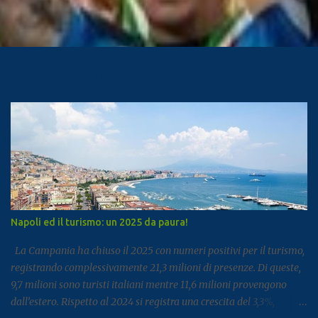
Post più popolari
Napoli ed il turismo: un 2025 da paura!
La Campania ha chiuso il 2025 con numeri positivi per il turismo,
registrando complessivamente 21,3 milioni di presenze. Di queste,
9,7 milioni sono turisti italiani mentre 11,6 milioni provengono
dall’estero. Rispetto al 2024 si registra una crescita del 3,3%,