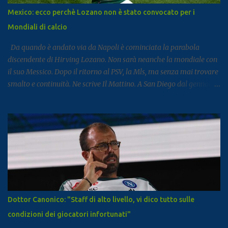
Mezzogiorno. Subito dopo si colloca Sorrento, che ha registrato 2,8
Mexico: ecco perchè Lozano non è stato convocato per i
milioni di presenze e continua a distinguersi anche per alcuni dati
Mondiali di calcio
particolari. Circa il 90% dei visitatori della località costiera
proviene infatt...
Da quando è andato via da Napoli è cominciata la parabola
discendente di Hirving Lozano. Non sarà neanche la mondiale con
il suo Messico. Dopo il ritorno al PSV, la Mls, ma senza mai trovare
smalto e continuità. Ne scrive Il Mattino. A San Diego dal gennaio
2025, Lozano ha firmato con il club californiano un contratto da
7,6 milioni di dollari a stagione (più o meno 6,5 milioni di euro
all’anno ) fino almeno al 2028. L’impatto non era stato cattivo: 9
gol e 8 assist in 27 partite. Tutto è cambiato la scorsa estate,
quando il club americano ha comunicato al calciatore che avrebbe
già potuto cercarsi una soluzione differente, ricevendo un no dal
calciatore e dal suo entourage. In pratica, da quando il campionato
americano è ricominciato a febbraio scorso, l’ex azzurro non è mai
stato convocato dal club, allenandosi con i compagni ma mai preso
Dottor Canonico: "Staff di alto livello, vi dico tutto sulle
in considerazione per le gare. Il ct Aguirre gli tese la mano
condizioni dei giocatori infortunati"
convocandolo in nazionale e gli chiese di trovare una sistemazione