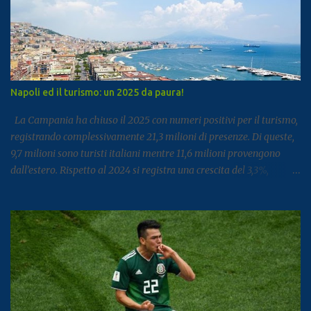
Napoli ed il turismo: un 2025 da paura!
La Campania ha chiuso il 2025 con numeri positivi per il turismo,
registrando complessivamente 21,3 milioni di presenze. Di queste,
9,7 milioni sono turisti italiani mentre 11,6 milioni provengono
dall’estero. Rispetto al 2024 si registra una crescita del 3,3%,
segnale di un settore che continua a rafforzarsi e ad attirare
visitatori da tutto il mondo. I dati arrivano dal report dell’Istat
dedicato al turismo, pubblicato come di consueto con alcuni mesi
di ritardo ma utile per fotografare l’andamento complessivo del
comparto nella regione. Napoli e Sorrento trainano il settore: Tra
le principali destinazioni spicca Napoli, che con 3,8 milioni di
presenze si posiziona al dodicesimo posto tra le mete turistiche
italiane, risultando la città con il miglior risultato nel