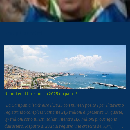
Post più popolari
Napoli ed il turismo: un 2025 da paura!
La Campania ha chiuso il 2025 con numeri positivi per il turismo,
registrando complessivamente 21,3 milioni di presenze. Di queste,
9,7 milioni sono turisti italiani mentre 11,6 milioni provengono
dall’estero. Rispetto al 2024 si registra una crescita del 3,3%,