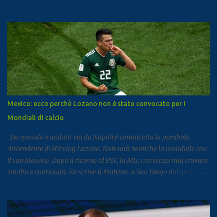
segnale di un settore che continua a rafforzarsi e ad attirare
visitatori da tutto il mondo. I dati arrivano dal report dell’Istat
dedicato al turismo, pubblicato come di consueto con alcuni mesi
di ritardo ma utile per fotografare l’andamento complessivo del
comparto nella regione. Napoli e Sorrento trainano il settore: Tra
le principali destinazioni spicca Napoli, che con 3,8 milioni di
presenze si posiziona al dodicesimo posto tra le mete turistiche
italiane, risultando la città con il miglior risultato nel
Mezzogiorno. Subito dopo si colloca Sorrento, che ha registrato 2,8
Mexico: ecco perchè Lozano non è stato convocato per i
milioni di presenze e continua a distinguersi anche per alcuni dati
Mondiali di calcio
particolari. Circa il 90% dei visitatori della località costiera
proviene infatt...
Da quando è andato via da Napoli è cominciata la parabola
discendente di Hirving Lozano. Non sarà neanche la mondiale con
il suo Messico. Dopo il ritorno al PSV, la Mls, ma senza mai trovare
smalto e continuità. Ne scrive Il Mattino. A San Diego dal gennaio
2025, Lozano ha firmato con il club californiano un contratto da
7,6 milioni di dollari a stagione (più o meno 6,5 milioni di euro
all’anno ) fino almeno al 2028. L’impatto non era stato cattivo: 9