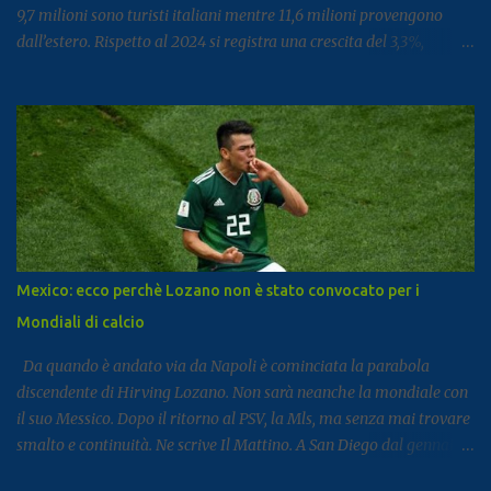
9,7 milioni sono turisti italiani mentre 11,6 milioni provengono
dall’estero. Rispetto al 2024 si registra una crescita del 3,3%,
segnale di un settore che continua a rafforzarsi e ad attirare
visitatori da tutto il mondo. I dati arrivano dal report dell’Istat
dedicato al turismo, pubblicato come di consueto con alcuni mesi
di ritardo ma utile per fotografare l’andamento complessivo del
comparto nella regione. Napoli e Sorrento trainano il settore: Tra
le principali destinazioni spicca Napoli, che con 3,8 milioni di
presenze si posiziona al dodicesimo posto tra le mete turistiche
italiane, risultando la città con il miglior risultato nel
Mezzogiorno. Subito dopo si colloca Sorrento, che ha registrato 2,8
Mexico: ecco perchè Lozano non è stato convocato per i
milioni di presenze e continua a distinguersi anche per alcuni dati
Mondiali di calcio
particolari. Circa il 90% dei visitatori della località costiera
proviene infatt...
Da quando è andato via da Napoli è cominciata la parabola
discendente di Hirving Lozano. Non sarà neanche la mondiale con
il suo Messico. Dopo il ritorno al PSV, la Mls, ma senza mai trovare
smalto e continuità. Ne scrive Il Mattino. A San Diego dal gennaio
2025, Lozano ha firmato con il club californiano un contratto da